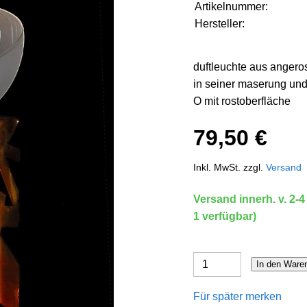
Artikelnummer:
Hersteller:
duftleuchte aus angeros
in seiner maserung un
O mit rostoberfläche
79,50 €
Inkl. MwSt. zzgl.
Versand
Versand innerh. v. 2-4
1 verfügbar)
In den Ware
Für später merken