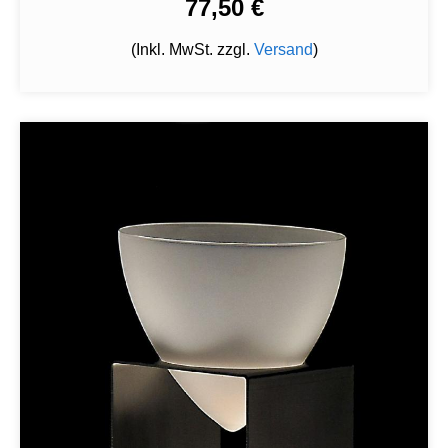
77,50 €
(Inkl. MwSt. zzgl.
Versand
)